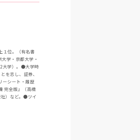
上１位。（有名書
京大学・京都大学・
2大学）。●大学時
ことを志し、証券、
リーシート・履歴
機 完全版』（高橋
版社）など。●ツイ