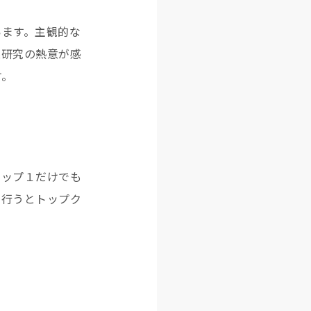
います。主観的な
業研究の熱意が感
す。
テップ１だけでも
も行うとトップク