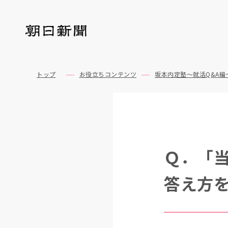
トップ
お役立ちコンテンツ
坂本内定塾～就活Q&A編
Ｑ．「
答え方