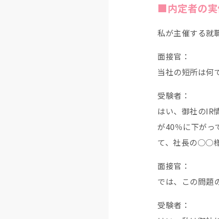
■内定者の実
私が主催する就
面接官：
当社の短所は何
受験者：
はい、御社のI
が40％に下が
て、社長の○○
面接官：
では、この問題
受験者：