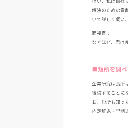
はい、私は御社
解決のための貢
いて詳しく伺い
面接官：
などほど、君は
■短所を調べ
企業研究は長所
後悔することに
お、短所も知っ
内定辞退・早期