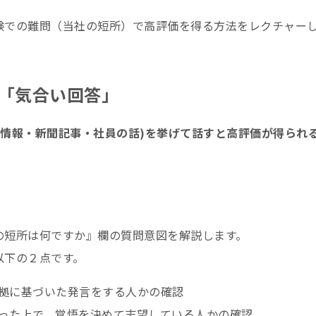
験での難問（当社の短所）で高評価を得る方法をレクチャー
「気合い回答」
IR情報・新聞記事・社員の話)を挙げて話すと高評価が得られ
の短所は何ですか』欄の質問意図を解説します。
以下の２点です。
根拠に基づいた発言をする人かの確認
った上で、覚悟を決めて志望している人かの確認