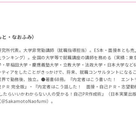
もと・なおふみ）
研究所代表。大学非常勤講師（就職指導担当）。ES本・面接本とも売
上ランキング）。全国の大学等で就職講座の講師を務める（実績：東
学・早稲田大学・慶應義塾大学・立教大学・法政大学・日本大学など6
ンティアをしたことがきっかけで、将来、就職コンサルタントになる
業界で勤務後、独立。●著書68冊。『内定者はこう書いた！ エント
己ＰＲ 完全版』・『内定者はこう話した！ 面接・自己ＰＲ・志望動
Rしたらいいかわからない人の受かる！自己PR作成術』（日本実業出
akamotoNaofumi）。