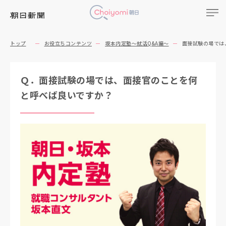
トップ
お役立ちコンテンツ
坂本内定塾～就活Q&A編～
面接試験の場では
Ｑ．面接試験の場では、面接官のことを何
と呼べば良いですか？