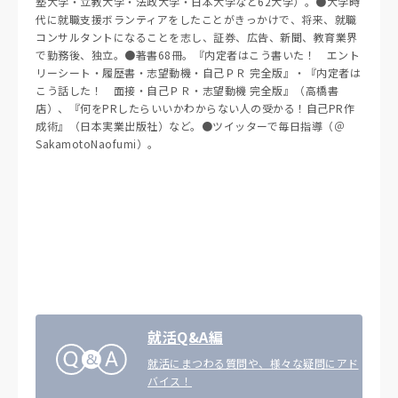
塾大学・立教大学・法政大学・日本大学など62大学）。●大学時
代に就職支援ボランティアをしたことがきっかけで、将来、就職
コンサルタントになることを志し、証券、広告、新聞、教育業界
で勤務後、独立。●著書68冊。『内定者はこう書いた！ エント
リーシート・履歴書・志望動機・自己ＰＲ 完全版』・『内定者は
こう話した！ 面接・自己ＰＲ・志望動機 完全版』（高橋書
店）、『何をPRしたらいいかわからない人の受かる！自己PR作
成術』（日本実業出版社）など。●ツイッターで毎日指導（＠
SakamotoNaofumi）。
就活Q&A編
就活にまつわる質問や、様々な疑問にアド
バイス！