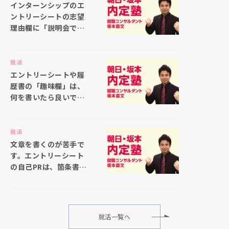
インターンシップのエ
ントリーシートの志望
理由欄に「説明会で聞
いた仕事内容の印象が
良かったから」と書い
ても大丈夫ですか
就活
エントリーシートや履
歴書の「趣味欄」は、
何を書いたら良いでし
ょうか
就活
文章を書くのが苦手で
す。エントリーシート
の自己PRは、箇条書き
で書いても大丈夫でし
ょうか
就活一覧へ