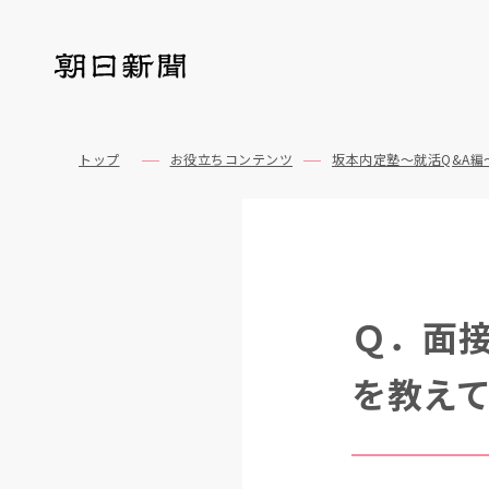
トップ
お役立ちコンテンツ
坂本内定塾～就活Q&A編
Ｑ．面
を教え