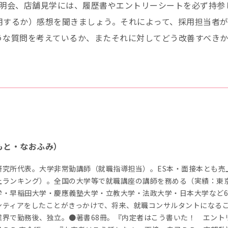
説明会、店舗見学には、履歴書やエントリーシートを必ず持参
用するか）感想を聞きましょう。それによって、採用担当者
うな質問を考えているか、またそれに対してどう改善すべき
もと・なおふみ）
研究所代表。大学非常勤講師（就職指導担当）。ES本・面接本とも売
上ランキング）。全国の大学等で就職講座の講師を務める（実績：東
学・早稲田大学・慶應義塾大学・立教大学・法政大学・日本大学など6
ンティアをしたことがきっかけで、将来、就職コンサルタントになる
業界で勤務後、独立。●著書68冊。『内定者はこう書いた！ エント