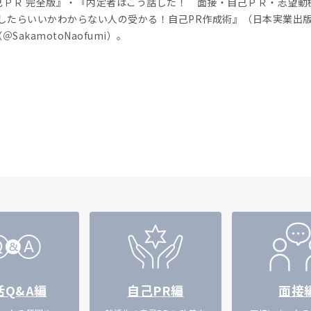
己ＰＲ 完全版』・『内定者はこう話した！ 面接・自己ＰＲ・志望動
Rしたらいいかわからない人の受かる！自己PR作成術』（日本実業出
akamotoNaofumi）。
活Q&A編
自己PR編
面接