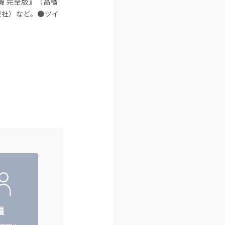
機 完全版』（高橋
版社）など。●ツイ
編