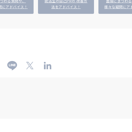
まつわる質問や、
就活生の自己PRの 改善方
面接にまつわる
問にアドバイス！
法をアドバイス！
様々な疑問にア