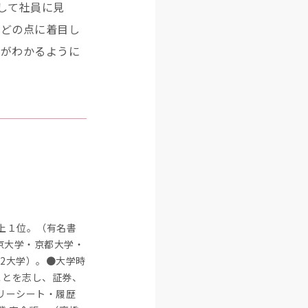
して社員に見
がどの点に着目し
かがわかるように
上１位。（有名書
京大学・京都大学・
2大学）。●大学時
ことを志し、証券、
リーシート・履歴