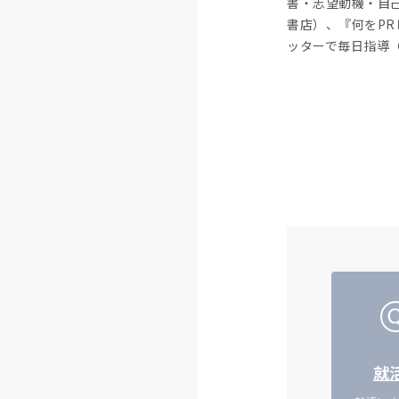
書・志望動機・自
書店）、『何をP
ッターで毎日指導（＠S
就