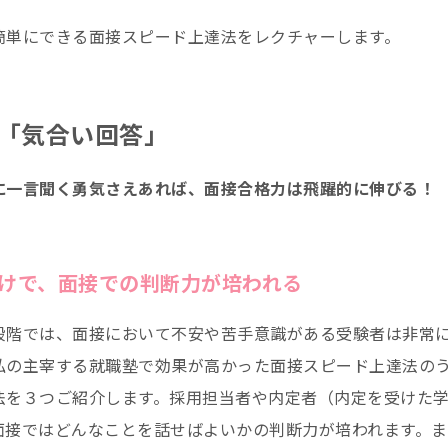
簡単にできる面接スピード上達法をレクチャーします。
「気合い回答」
に一言聞く勇気さえあれば、面接合格力は飛躍的に伸びる！
けで、面接での判断力が培われる
段階では、面接において不安や苦手意識がある受験者は非常
私の主宰する就職塾で効果が高かった面接スピード上達法の
法を３つご紹介します。採用担当者や内定者（内定を受けた
面接ではどんなことを話せばよいかの判断力が培われます。