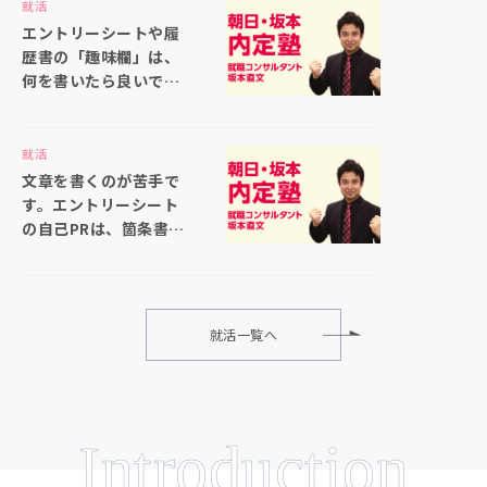
ても大丈夫ですか
就活
エントリーシートや履
歴書の「趣味欄」は、
何を書いたら良いでし
ょうか
就活
文章を書くのが苦手で
す。エントリーシート
の自己PRは、箇条書き
で書いても大丈夫でし
ょうか
就活一覧へ
Introduction