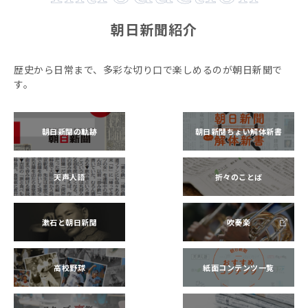
朝日新聞紹介
歴史から日常まで、多彩な切り口で楽しめるのが朝日新聞で
す。
朝日新聞の軌跡
朝日新聞ちょい解体新書
天声人語
折々のことば
漱石と朝日新聞
吹奏楽
高校野球
紙面コンテンツ一覧