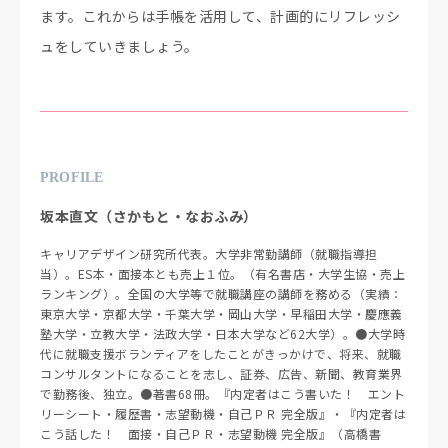
ます。これからは手帳を活用して、計画的にリフレッシ
ュをしていきましょう。
PROFILE
坂本直文（さかもと・なおふみ）
キャリアデザイン研究所代表。大学非常勤講師（就職指導担
当）。ES本・面接本とも売上１位。（有名書店・大学生協・売上
ランキング）。全国の大学等で就職講座の講師を務める（実績：
東京大学・京都大学・千葉大学・岡山大学・早稲田大学・慶應義
塾大学・立教大学・法政大学・日本大学など62大学）。●大学時
代に就職支援ボランティアをしたことがきっかけで、将来、就職
コンサルタントになることを志し、証券、広告、新聞、教育業界
で勤務後、独立。●著書68冊。『内定者はこう書いた！ エント
リーシート・履歴書・志望動機・自己ＰＲ 完全版』・『内定者は
こう話した！ 面接・自己ＰＲ・志望動機 完全版』（高橋書