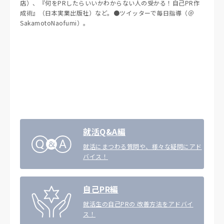
店）、『何をPRしたらいいかわからない人の受かる！自己PR作
成術』（日本実業出版社）など。●ツイッターで毎日指導（＠
SakamotoNaofumi）。
就活Q&A編
就活にまつわる質問や、様々な疑問にアド
バイス！
自己PR編
就活生の自己PRの 改善方法をアドバイ
ス！