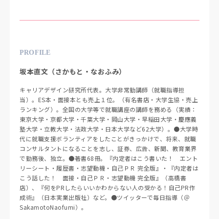
PROFILE
坂本直文（さかもと・なおふみ）
キャリアデザイン研究所代表。大学非常勤講師（就職指導担
当）。ES本・面接本とも売上１位。（有名書店・大学生協・売上
ランキング）。全国の大学等で就職講座の講師を務める（実績：
東京大学・京都大学・千葉大学・岡山大学・早稲田大学・慶應義
塾大学・立教大学・法政大学・日本大学など62大学）。●大学時
代に就職支援ボランティアをしたことがきっかけで、将来、就職
コンサルタントになることを志し、証券、広告、新聞、教育業界
で勤務後、独立。●著書68冊。『内定者はこう書いた！ エント
リーシート・履歴書・志望動機・自己ＰＲ 完全版』・『内定者は
こう話した！ 面接・自己ＰＲ・志望動機 完全版』（高橋書
店）、『何をPRしたらいいかわからない人の受かる！自己PR作
成術』（日本実業出版社）など。●ツイッターで毎日指導（＠
SakamotoNaofumi）。