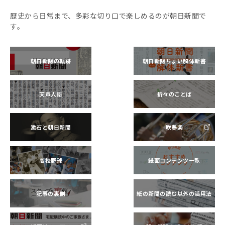
歴史から日常まで、多彩な切り口で楽しめるのが朝日新聞で
す。
朝日新聞の軌跡
朝日新聞ちょい解体新書
天声人語
折々のことば
漱石と朝日新聞
吹奏楽
高校野球
紙面コンテンツ一覧
記事の裏側
紙の新聞の読む以外の活用法