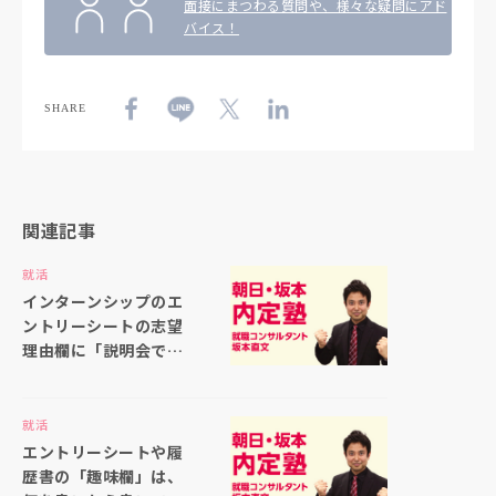
面接にまつわる質問や、様々な疑問にアド
バイス！
SHARE
関連記事
就活
インターンシップのエ
ントリーシートの志望
理由欄に「説明会で聞
いた仕事内容の印象が
良かったから」と書い
ても大丈夫ですか
就活
エントリーシートや履
歴書の「趣味欄」は、