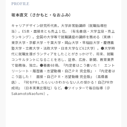
PROFILE
坂本直文（さかもと・なおふみ）
キャリアデザイン研究所代表。大学非常勤講師（就職指導担
当）。ES本・面接本とも売上１位。（有名書店・大学生協・売上
ランキング）。全国の大学等で就職講座の講師を務める（実績：
東京大学・京都大学・千葉大学・岡山大学・早稲田大学・慶應義
塾大学・立教大学・法政大学・日本大学など62大学）。●大学時
代に就職支援ボランティアをしたことがきっかけで、将来、就職
コンサルタントになることを志し、証券、広告、新聞、教育業界
で勤務後、独立。●著書68冊。『内定者はこう書いた！ エント
リーシート・履歴書・志望動機・自己ＰＲ 完全版』・『内定者は
こう話した！ 面接・自己ＰＲ・志望動機 完全版』（高橋書
店）、『何をPRしたらいいかわからない人の受かる！自己PR作
成術』（日本実業出版社）など。●ツイッターで毎日指導（＠
SakamotoNaofumi）。