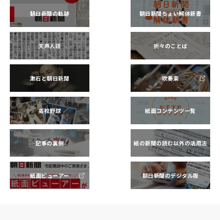
朝日新聞の軌跡
朝日新聞ちょい解体新書
天声人語
折々のことば
漱石と朝日新聞
吹奏楽
高校野球
紙面コンテンツ一覧
記事の裏側
紙の新聞の読む以外の活用法
紙面ビューアー
朝日新聞のデジタル版