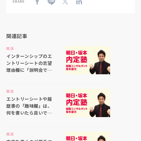
SHARE
関連記事
就活
インターンシップのエ
ントリーシートの志望
理由欄に「説明会で聞
いた仕事内容の印象が
良かったから」と書い
ても大丈夫ですか
就活
エントリーシートや履
歴書の「趣味欄」は、
何を書いたら良いでし
ょうか
就活