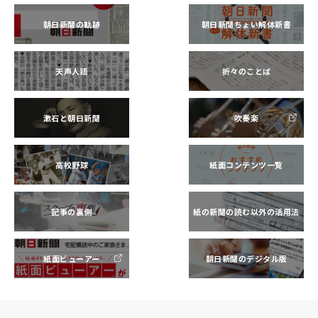
朝日新聞の軌跡
朝日新聞ちょい解体新書
天声人語
折々のことば
漱石と朝日新聞
吹奏楽
高校野球
紙面コンテンツ一覧
記事の裏側
紙の新聞の読む以外の活用法
紙面ビューアー
朝日新聞のデジタル版