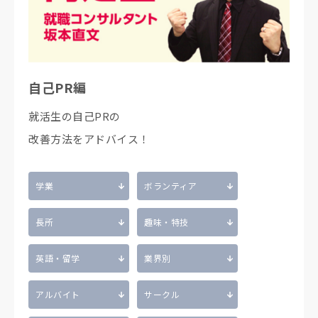
自己PR編
就活生の自己PRの
改善方法をアドバイス！
学業
ボランティア
長所
趣味・特技
英語・留学
業界別
アルバイト
サークル